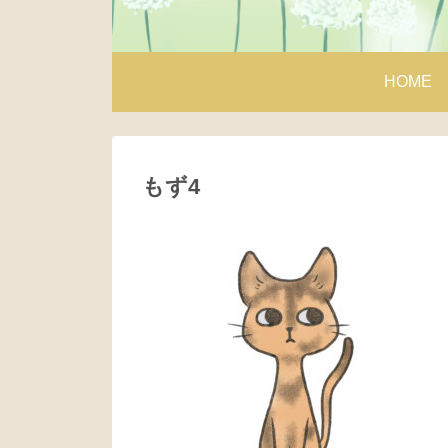
HOME
もず4